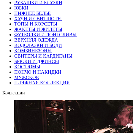
РУБАШКИ И БЛУЗКИ
ЮБКИ
НИЖНЕЕ БЕЛЬЕ
ХУДИ И СВИТШОТЫ
ТОПЫ И КОРСЕТЫ
ЖАКЕТЫ И ЖИЛЕТЫ
ФУТБОЛКИ И ЛОНГСЛИВЫ
ВЕРХНЯЯ ОДЕЖДА
ВОДОЛАЗКИ И БОДИ
КОМБИНЕЗОНЫ
СВИТЕРЫ И КАРДИГАНЫ
БРЮКИ И ДЖИНСЫ
КОСТЮМЫ
ПОНЧО И НАКИДКИ
МУЖСКОЕ
ПЛЯЖНАЯ КОЛЛЕКЦИЯ
Коллекции