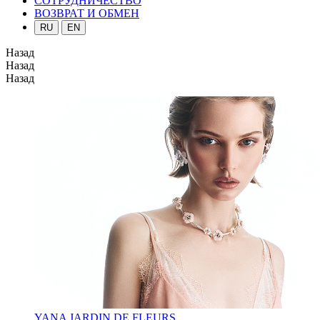
СОТРУДНИЧЕСТВО
ВОЗВРАТ И ОБМЕН
RU
EN
Назад
Назад
Назад
YANA JARDIN DE FLEURS