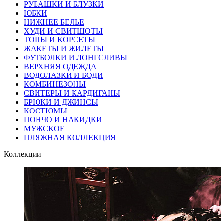
РУБАШКИ И БЛУЗКИ
ЮБКИ
НИЖНЕЕ БЕЛЬЕ
ХУДИ И СВИТШОТЫ
ТОПЫ И КОРСЕТЫ
ЖАКЕТЫ И ЖИЛЕТЫ
ФУТБОЛКИ И ЛОНГСЛИВЫ
ВЕРХНЯЯ ОДЕЖДА
ВОДОЛАЗКИ И БОДИ
КОМБИНЕЗОНЫ
СВИТЕРЫ И КАРДИГАНЫ
БРЮКИ И ДЖИНСЫ
КОСТЮМЫ
ПОНЧО И НАКИДКИ
МУЖСКОЕ
ПЛЯЖНАЯ КОЛЛЕКЦИЯ
Коллекции