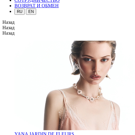
СОТРУДНИЧЕСТВО
ВОЗВРАТ И ОБМЕН
RU
EN
Назад
Назад
Назад
YANA JARDIN DE FLEURS