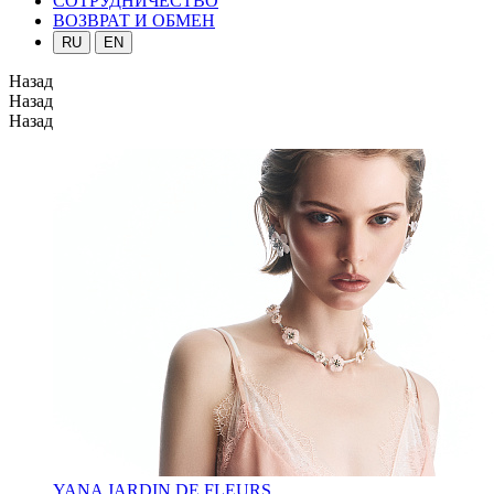
СОТРУДНИЧЕСТВО
ВОЗВРАТ И ОБМЕН
RU
EN
Назад
Назад
Назад
YANA JARDIN DE FLEURS