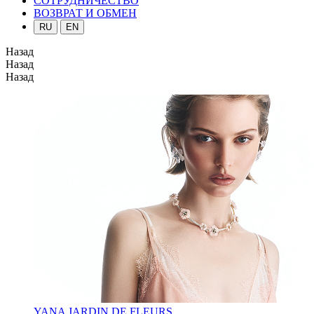
СОТРУДНИЧЕСТВО
ВОЗВРАТ И ОБМЕН
RU
EN
Назад
Назад
Назад
YANA JARDIN DE FLEURS