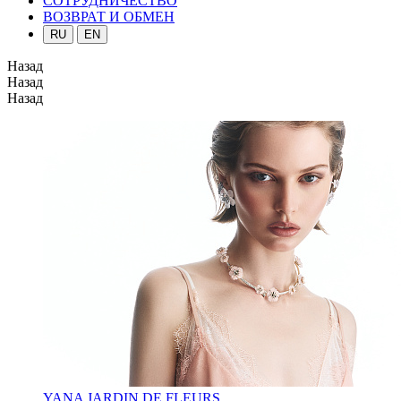
СОТРУДНИЧЕСТВО
ВОЗВРАТ И ОБМЕН
RU
EN
Назад
Назад
Назад
YANA JARDIN DE FLEURS