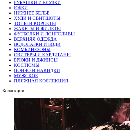
РУБАШКИ И БЛУЗКИ
ЮБКИ
НИЖНЕЕ БЕЛЬЕ
ХУДИ И СВИТШОТЫ
ТОПЫ И КОРСЕТЫ
ЖАКЕТЫ И ЖИЛЕТЫ
ФУТБОЛКИ И ЛОНГСЛИВЫ
ВЕРХНЯЯ ОДЕЖДА
ВОДОЛАЗКИ И БОДИ
КОМБИНЕЗОНЫ
СВИТЕРЫ И КАРДИГАНЫ
БРЮКИ И ДЖИНСЫ
КОСТЮМЫ
ПОНЧО И НАКИДКИ
МУЖСКОЕ
ПЛЯЖНАЯ КОЛЛЕКЦИЯ
Коллекции