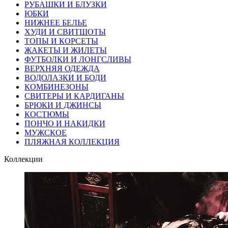
РУБАШКИ И БЛУЗКИ
ЮБКИ
НИЖНЕЕ БЕЛЬЕ
ХУДИ И СВИТШОТЫ
ТОПЫ И КОРСЕТЫ
ЖАКЕТЫ И ЖИЛЕТЫ
ФУТБОЛКИ И ЛОНГСЛИВЫ
ВЕРХНЯЯ ОДЕЖДА
ВОДОЛАЗКИ И БОДИ
КОМБИНЕЗОНЫ
СВИТЕРЫ И КАРДИГАНЫ
БРЮКИ И ДЖИНСЫ
КОСТЮМЫ
ПОНЧО И НАКИДКИ
МУЖСКОЕ
ПЛЯЖНАЯ КОЛЛЕКЦИЯ
Коллекции