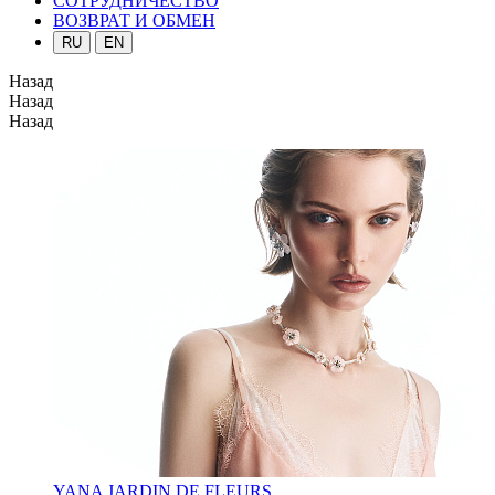
СОТРУДНИЧЕСТВО
ВОЗВРАТ И ОБМЕН
RU
EN
Назад
Назад
Назад
YANA JARDIN DE FLEURS