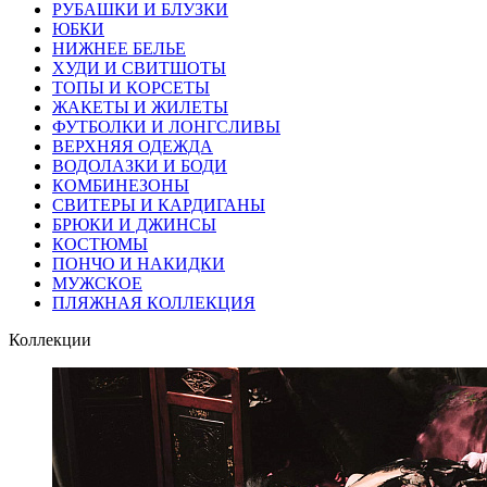
РУБАШКИ И БЛУЗКИ
ЮБКИ
НИЖНЕЕ БЕЛЬЕ
ХУДИ И СВИТШОТЫ
ТОПЫ И КОРСЕТЫ
ЖАКЕТЫ И ЖИЛЕТЫ
ФУТБОЛКИ И ЛОНГСЛИВЫ
ВЕРХНЯЯ ОДЕЖДА
ВОДОЛАЗКИ И БОДИ
КОМБИНЕЗОНЫ
СВИТЕРЫ И КАРДИГАНЫ
БРЮКИ И ДЖИНСЫ
КОСТЮМЫ
ПОНЧО И НАКИДКИ
МУЖСКОЕ
ПЛЯЖНАЯ КОЛЛЕКЦИЯ
Коллекции