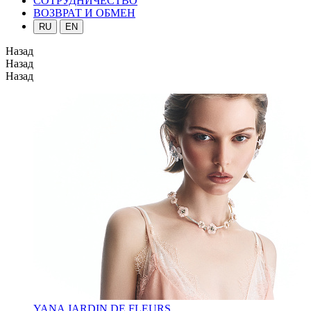
СОТРУДНИЧЕСТВО
ВОЗВРАТ И ОБМЕН
RU
EN
Назад
Назад
Назад
YANA JARDIN DE FLEURS