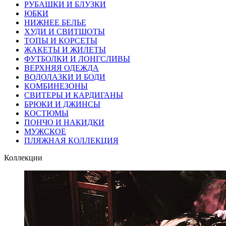
РУБАШКИ И БЛУЗКИ
ЮБКИ
НИЖНЕЕ БЕЛЬЕ
ХУДИ И СВИТШОТЫ
ТОПЫ И КОРСЕТЫ
ЖАКЕТЫ И ЖИЛЕТЫ
ФУТБОЛКИ И ЛОНГСЛИВЫ
ВЕРХНЯЯ ОДЕЖДА
ВОДОЛАЗКИ И БОДИ
КОМБИНЕЗОНЫ
СВИТЕРЫ И КАРДИГАНЫ
БРЮКИ И ДЖИНСЫ
КОСТЮМЫ
ПОНЧО И НАКИДКИ
МУЖСКОЕ
ПЛЯЖНАЯ КОЛЛЕКЦИЯ
Коллекции