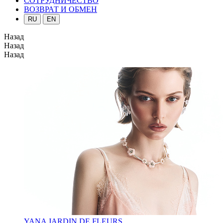
СОТРУДНИЧЕСТВО
ВОЗВРАТ И ОБМЕН
RU
EN
Назад
Назад
Назад
YANA JARDIN DE FLEURS