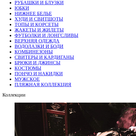
РУБАШКИ И БЛУЗКИ
ЮБКИ
НИЖНЕЕ БЕЛЬЕ
ХУДИ И СВИТШОТЫ
ТОПЫ И КОРСЕТЫ
ЖАКЕТЫ И ЖИЛЕТЫ
ФУТБОЛКИ И ЛОНГСЛИВЫ
ВЕРХНЯЯ ОДЕЖДА
ВОДОЛАЗКИ И БОДИ
КОМБИНЕЗОНЫ
СВИТЕРЫ И КАРДИГАНЫ
БРЮКИ И ДЖИНСЫ
КОСТЮМЫ
ПОНЧО И НАКИДКИ
МУЖСКОЕ
ПЛЯЖНАЯ КОЛЛЕКЦИЯ
Коллекции