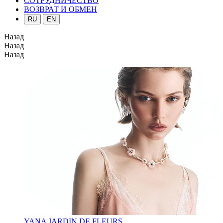
СОТРУДНИЧЕСТВО
ВОЗВРАТ И ОБМЕН
RU
EN
Назад
Назад
Назад
YANA JARDIN DE FLEURS