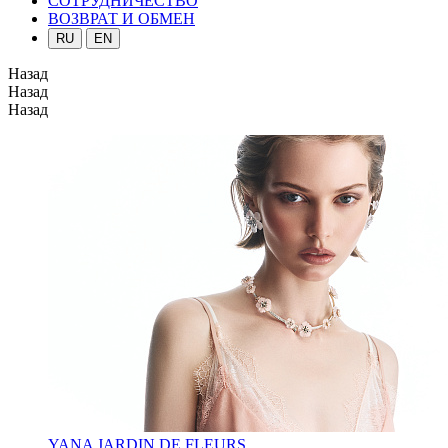
СОТРУДНИЧЕСТВО
ВОЗВРАТ И ОБМЕН
RU
EN
Назад
Назад
Назад
YANA JARDIN DE FLEURS