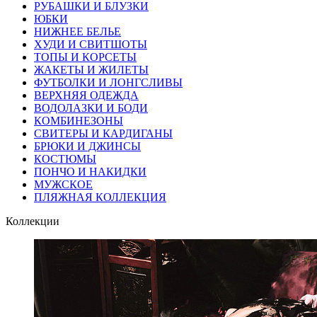
РУБАШКИ И БЛУЗКИ
ЮБКИ
НИЖНЕЕ БЕЛЬЕ
ХУДИ И СВИТШОТЫ
ТОПЫ И КОРСЕТЫ
ЖАКЕТЫ И ЖИЛЕТЫ
ФУТБОЛКИ И ЛОНГСЛИВЫ
ВЕРХНЯЯ ОДЕЖДА
ВОДОЛАЗКИ И БОДИ
КОМБИНЕЗОНЫ
СВИТЕРЫ И КАРДИГАНЫ
БРЮКИ И ДЖИНСЫ
КОСТЮМЫ
ПОНЧО И НАКИДКИ
МУЖСКОЕ
ПЛЯЖНАЯ КОЛЛЕКЦИЯ
Коллекции