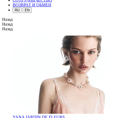
СОТРУДНИЧЕСТВО
ВОЗВРАТ И ОБМЕН
RU
EN
Назад
Назад
Назад
YANA JARDIN DE FLEURS