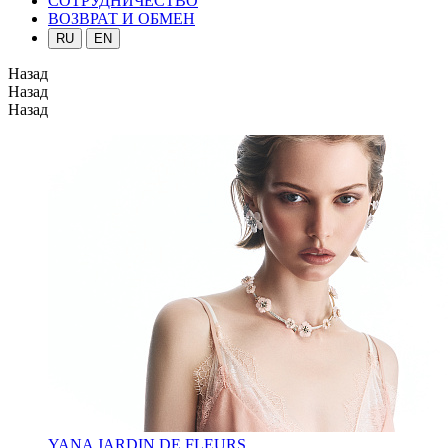
СОТРУДНИЧЕСТВО
ВОЗВРАТ И ОБМЕН
RU
EN
Назад
Назад
Назад
YANA JARDIN DE FLEURS