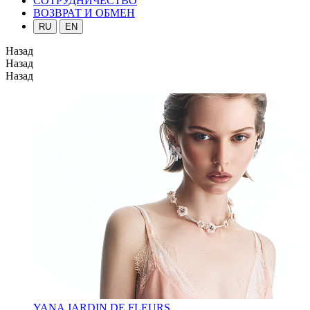
СОТРУДНИЧЕСТВО
ВОЗВРАТ И ОБМЕН
RU
EN
Назад
Назад
Назад
YANA JARDIN DE FLEURS