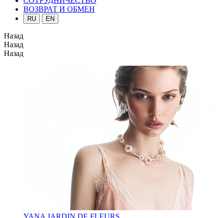
СОТРУДНИЧЕСТВО
ВОЗВРАТ И ОБМЕН
RU
EN
Назад
Назад
Назад
YANA JARDIN DE FLEURS