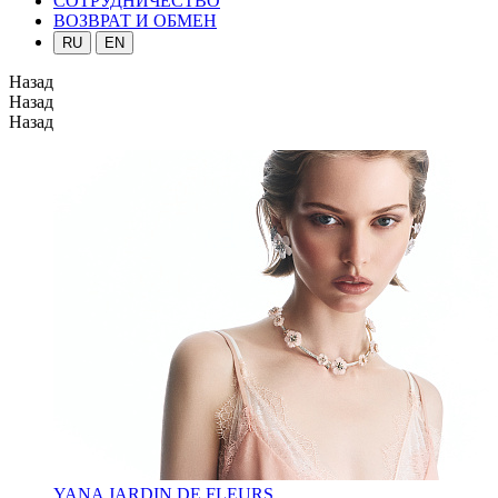
СОТРУДНИЧЕСТВО
ВОЗВРАТ И ОБМЕН
RU
EN
Назад
Назад
Назад
YANA JARDIN DE FLEURS