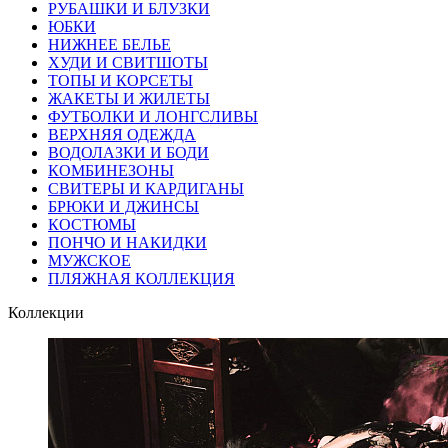
РУБАШКИ И БЛУЗКИ
ЮБКИ
НИЖНЕЕ БЕЛЬЕ
ХУДИ И СВИТШОТЫ
ТОПЫ И КОРСЕТЫ
ЖАКЕТЫ И ЖИЛЕТЫ
ФУТБОЛКИ И ЛОНГСЛИВЫ
ВЕРХНЯЯ ОДЕЖДА
ВОДОЛАЗКИ И БОДИ
КОМБИНЕЗОНЫ
СВИТЕРЫ И КАРДИГАНЫ
БРЮКИ И ДЖИНСЫ
КОСТЮМЫ
ПОНЧО И НАКИДКИ
МУЖСКОЕ
ПЛЯЖНАЯ КОЛЛЕКЦИЯ
Коллекции