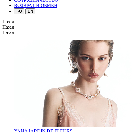
СОТРУДНИЧЕСТВО
ВОЗВРАТ И ОБМЕН
RU
EN
Назад
Назад
Назад
YANA JARDIN DE FLEURS