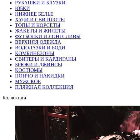
РУБАШКИ И БЛУЗКИ
ЮБКИ
НИЖНЕЕ БЕЛЬЕ
ХУДИ И СВИТШОТЫ
ТОПЫ И КОРСЕТЫ
ЖАКЕТЫ И ЖИЛЕТЫ
ФУТБОЛКИ И ЛОНГСЛИВЫ
ВЕРХНЯЯ ОДЕЖДА
ВОДОЛАЗКИ И БОДИ
КОМБИНЕЗОНЫ
СВИТЕРЫ И КАРДИГАНЫ
БРЮКИ И ДЖИНСЫ
КОСТЮМЫ
ПОНЧО И НАКИДКИ
МУЖСКОЕ
ПЛЯЖНАЯ КОЛЛЕКЦИЯ
Коллекции