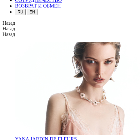
СОТРУДНИЧЕСТВО
ВОЗВРАТ И ОБМЕН
RU
EN
Назад
Назад
Назад
YANA JARDIN DE FLEURS