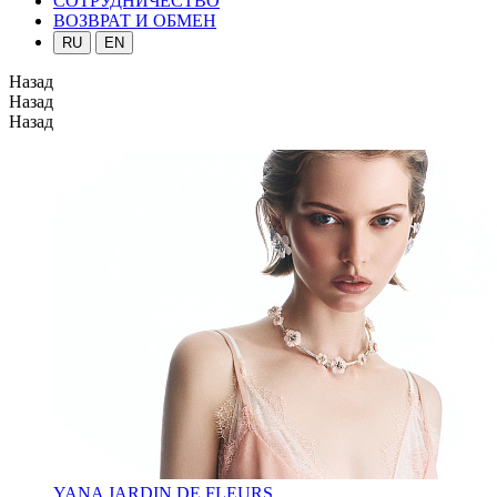
СОТРУДНИЧЕСТВО
ВОЗВРАТ И ОБМЕН
RU
EN
Назад
Назад
Назад
YANA JARDIN DE FLEURS