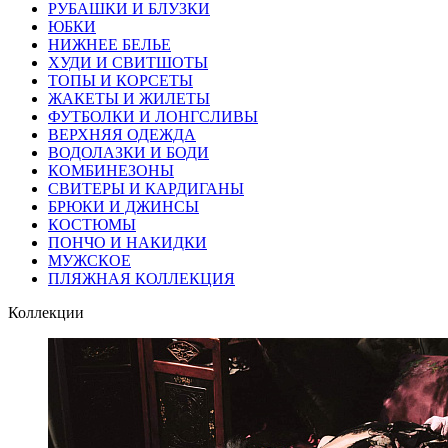
РУБАШКИ И БЛУЗКИ
ЮБКИ
НИЖНЕЕ БЕЛЬЕ
ХУДИ И СВИТШОТЫ
ТОПЫ И КОРСЕТЫ
ЖАКЕТЫ И ЖИЛЕТЫ
ФУТБОЛКИ И ЛОНГСЛИВЫ
ВЕРХНЯЯ ОДЕЖДА
ВОДОЛАЗКИ И БОДИ
КОМБИНЕЗОНЫ
СВИТЕРЫ И КАРДИГАНЫ
БРЮКИ И ДЖИНСЫ
КОСТЮМЫ
ПОНЧО И НАКИДКИ
МУЖСКОЕ
ПЛЯЖНАЯ КОЛЛЕКЦИЯ
Коллекции