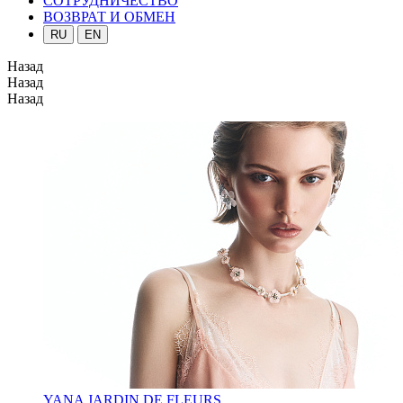
СОТРУДНИЧЕСТВО
ВОЗВРАТ И ОБМЕН
RU
EN
Назад
Назад
Назад
YANA JARDIN DE FLEURS