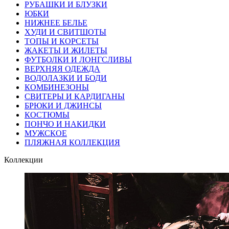
РУБАШКИ И БЛУЗКИ
ЮБКИ
НИЖНЕЕ БЕЛЬЕ
ХУДИ И СВИТШОТЫ
ТОПЫ И КОРСЕТЫ
ЖАКЕТЫ И ЖИЛЕТЫ
ФУТБОЛКИ И ЛОНГСЛИВЫ
ВЕРХНЯЯ ОДЕЖДА
ВОДОЛАЗКИ И БОДИ
КОМБИНЕЗОНЫ
СВИТЕРЫ И КАРДИГАНЫ
БРЮКИ И ДЖИНСЫ
КОСТЮМЫ
ПОНЧО И НАКИДКИ
МУЖСКОЕ
ПЛЯЖНАЯ КОЛЛЕКЦИЯ
Коллекции