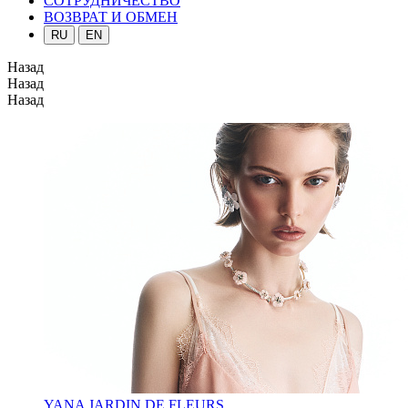
СОТРУДНИЧЕСТВО
ВОЗВРАТ И ОБМЕН
RU
EN
Назад
Назад
Назад
YANA JARDIN DE FLEURS