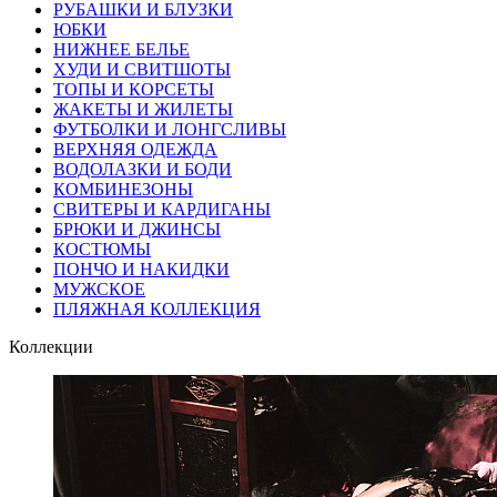
РУБАШКИ И БЛУЗКИ
ЮБКИ
НИЖНЕЕ БЕЛЬЕ
ХУДИ И СВИТШОТЫ
ТОПЫ И КОРСЕТЫ
ЖАКЕТЫ И ЖИЛЕТЫ
ФУТБОЛКИ И ЛОНГСЛИВЫ
ВЕРХНЯЯ ОДЕЖДА
ВОДОЛАЗКИ И БОДИ
КОМБИНЕЗОНЫ
СВИТЕРЫ И КАРДИГАНЫ
БРЮКИ И ДЖИНСЫ
КОСТЮМЫ
ПОНЧО И НАКИДКИ
МУЖСКОЕ
ПЛЯЖНАЯ КОЛЛЕКЦИЯ
Коллекции