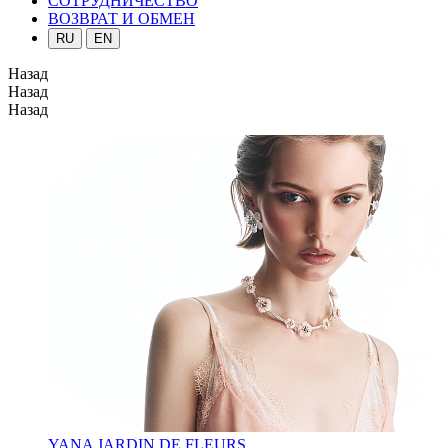
СОТРУДНИЧЕСТВО
ВОЗВРАТ И ОБМЕН
RU
EN
Назад
Назад
Назад
YANA JARDIN DE FLEURS