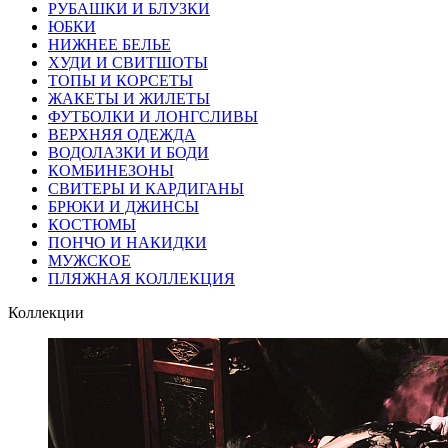
РУБАШКИ И БЛУЗКИ
ЮБКИ
НИЖНЕЕ БЕЛЬЕ
ХУДИ И СВИТШОТЫ
ТОПЫ И КОРСЕТЫ
ЖАКЕТЫ И ЖИЛЕТЫ
ФУТБОЛКИ И ЛОНГСЛИВЫ
ВЕРХНЯЯ ОДЕЖДА
ВОДОЛАЗКИ И БОДИ
КОМБИНЕЗОНЫ
СВИТЕРЫ И КАРДИГАНЫ
БРЮКИ И ДЖИНСЫ
КОСТЮМЫ
ПОНЧО И НАКИДКИ
МУЖСКОЕ
ПЛЯЖНАЯ КОЛЛЕКЦИЯ
Коллекции