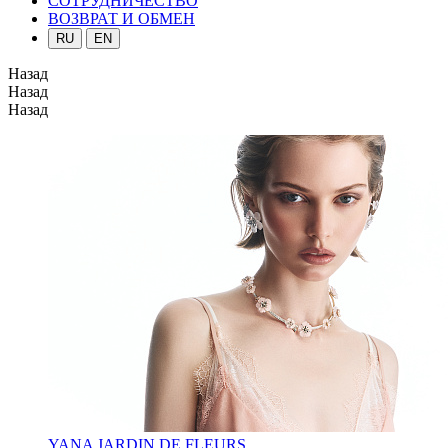
СОТРУДНИЧЕСТВО
ВОЗВРАТ И ОБМЕН
RU
EN
Назад
Назад
Назад
YANA JARDIN DE FLEURS