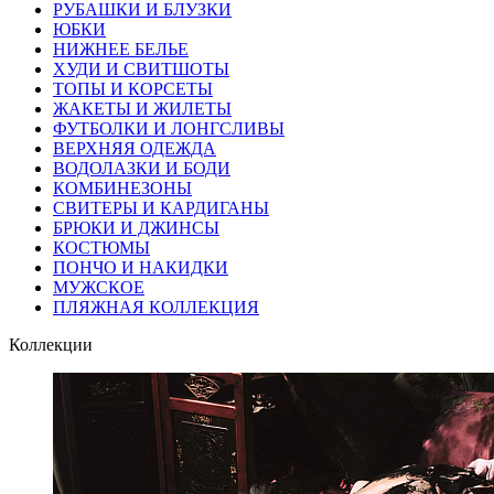
РУБАШКИ И БЛУЗКИ
ЮБКИ
НИЖНЕЕ БЕЛЬЕ
ХУДИ И СВИТШОТЫ
ТОПЫ И КОРСЕТЫ
ЖАКЕТЫ И ЖИЛЕТЫ
ФУТБОЛКИ И ЛОНГСЛИВЫ
ВЕРХНЯЯ ОДЕЖДА
ВОДОЛАЗКИ И БОДИ
КОМБИНЕЗОНЫ
СВИТЕРЫ И КАРДИГАНЫ
БРЮКИ И ДЖИНСЫ
КОСТЮМЫ
ПОНЧО И НАКИДКИ
МУЖСКОЕ
ПЛЯЖНАЯ КОЛЛЕКЦИЯ
Коллекции