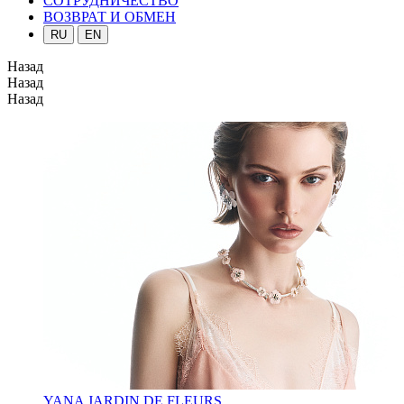
СОТРУДНИЧЕСТВО
ВОЗВРАТ И ОБМЕН
RU
EN
Назад
Назад
Назад
YANA JARDIN DE FLEURS