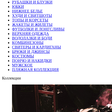
РУБАШКИ И БЛУЗКИ
ЮБКИ
НИЖНЕЕ БЕЛЬЕ
ХУДИ И СВИТШОТЫ
ТОПЫ И КОРСЕТЫ
ЖАКЕТЫ И ЖИЛЕТЫ
ФУТБОЛКИ И ЛОНГСЛИВЫ
ВЕРХНЯЯ ОДЕЖДА
ВОДОЛАЗКИ И БОДИ
КОМБИНЕЗОНЫ
СВИТЕРЫ И КАРДИГАНЫ
БРЮКИ И ДЖИНСЫ
КОСТЮМЫ
ПОНЧО И НАКИДКИ
МУЖСКОЕ
ПЛЯЖНАЯ КОЛЛЕКЦИЯ
Коллекции