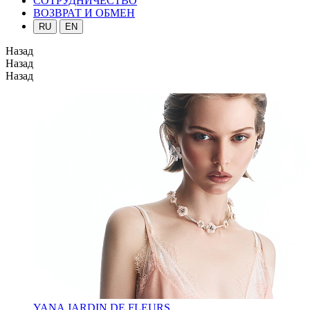
СОТРУДНИЧЕСТВО
ВОЗВРАТ И ОБМЕН
RU
EN
Назад
Назад
Назад
YANA JARDIN DE FLEURS