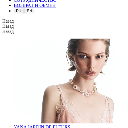
СОТРУДНИЧЕСТВО
ВОЗВРАТ И ОБМЕН
RU
EN
Назад
Назад
Назад
YANA JARDIN DE FLEURS