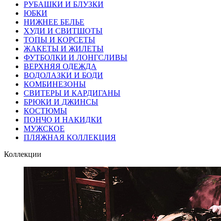
РУБАШКИ И БЛУЗКИ
ЮБКИ
НИЖНЕЕ БЕЛЬЕ
ХУДИ И СВИТШОТЫ
ТОПЫ И КОРСЕТЫ
ЖАКЕТЫ И ЖИЛЕТЫ
ФУТБОЛКИ И ЛОНГСЛИВЫ
ВЕРХНЯЯ ОДЕЖДА
ВОДОЛАЗКИ И БОДИ
КОМБИНЕЗОНЫ
СВИТЕРЫ И КАРДИГАНЫ
БРЮКИ И ДЖИНСЫ
КОСТЮМЫ
ПОНЧО И НАКИДКИ
МУЖСКОЕ
ПЛЯЖНАЯ КОЛЛЕКЦИЯ
Коллекции