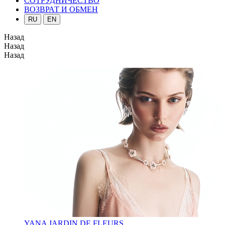
СОТРУДНИЧЕСТВО
ВОЗВРАТ И ОБМЕН
RU
EN
Назад
Назад
Назад
YANA JARDIN DE FLEURS