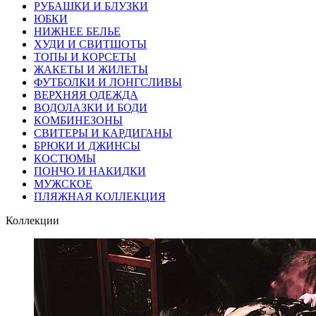
РУБАШКИ И БЛУЗКИ
ЮБКИ
НИЖНЕЕ БЕЛЬЕ
ХУДИ И СВИТШОТЫ
ТОПЫ И КОРСЕТЫ
ЖАКЕТЫ И ЖИЛЕТЫ
ФУТБОЛКИ И ЛОНГСЛИВЫ
ВЕРХНЯЯ ОДЕЖДА
ВОДОЛАЗКИ И БОДИ
КОМБИНЕЗОНЫ
СВИТЕРЫ И КАРДИГАНЫ
БРЮКИ И ДЖИНСЫ
КОСТЮМЫ
ПОНЧО И НАКИДКИ
МУЖСКОЕ
ПЛЯЖНАЯ КОЛЛЕКЦИЯ
Коллекции