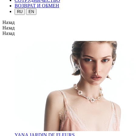
СОТРУДНИЧЕСТВО
ВОЗВРАТ И ОБМЕН
RU
EN
Назад
Назад
Назад
YANA JARDIN DE FLEURS