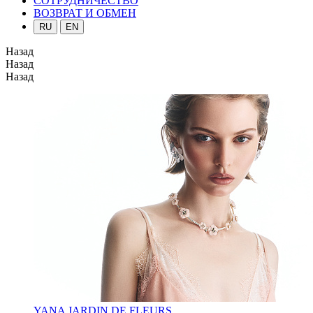
СОТРУДНИЧЕСТВО
ВОЗВРАТ И ОБМЕН
RU
EN
Назад
Назад
Назад
YANA JARDIN DE FLEURS