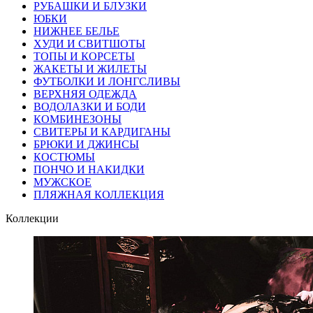
РУБАШКИ И БЛУЗКИ
ЮБКИ
НИЖНЕЕ БЕЛЬЕ
ХУДИ И СВИТШОТЫ
ТОПЫ И КОРСЕТЫ
ЖАКЕТЫ И ЖИЛЕТЫ
ФУТБОЛКИ И ЛОНГСЛИВЫ
ВЕРХНЯЯ ОДЕЖДА
ВОДОЛАЗКИ И БОДИ
КОМБИНЕЗОНЫ
СВИТЕРЫ И КАРДИГАНЫ
БРЮКИ И ДЖИНСЫ
КОСТЮМЫ
ПОНЧО И НАКИДКИ
МУЖСКОЕ
ПЛЯЖНАЯ КОЛЛЕКЦИЯ
Коллекции