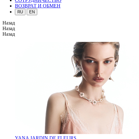
СОТРУДНИЧЕСТВО
ВОЗВРАТ И ОБМЕН
RU
EN
Назад
Назад
Назад
YANA JARDIN DE FLEURS