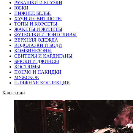
РУБАШКИ И БЛУЗКИ
ЮБКИ
НИЖНЕЕ БЕЛЬЕ
ХУДИ И СВИТШОТЫ
ТОПЫ И КОРСЕТЫ
ЖАКЕТЫ И ЖИЛЕТЫ
ФУТБОЛКИ И ЛОНГСЛИВЫ
ВЕРХНЯЯ ОДЕЖДА
ВОДОЛАЗКИ И БОДИ
КОМБИНЕЗОНЫ
СВИТЕРЫ И КАРДИГАНЫ
БРЮКИ И ДЖИНСЫ
КОСТЮМЫ
ПОНЧО И НАКИДКИ
МУЖСКОЕ
ПЛЯЖНАЯ КОЛЛЕКЦИЯ
Коллекции