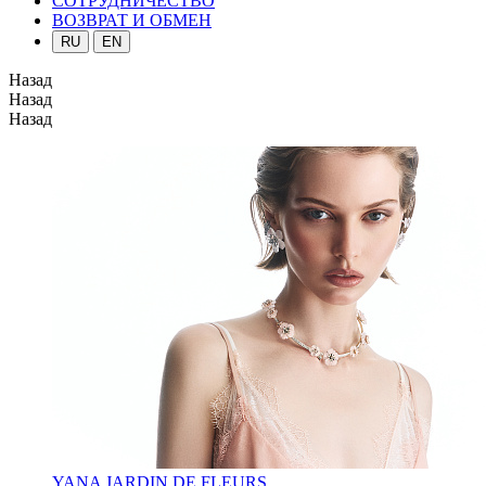
СОТРУДНИЧЕСТВО
ВОЗВРАТ И ОБМЕН
RU
EN
Назад
Назад
Назад
YANA JARDIN DE FLEURS