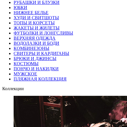
РУБАШКИ И БЛУЗКИ
ЮБКИ
НИЖНЕЕ БЕЛЬЕ
ХУДИ И СВИТШОТЫ
ТОПЫ И КОРСЕТЫ
ЖАКЕТЫ И ЖИЛЕТЫ
ФУТБОЛКИ И ЛОНГСЛИВЫ
ВЕРХНЯЯ ОДЕЖДА
ВОДОЛАЗКИ И БОДИ
КОМБИНЕЗОНЫ
СВИТЕРЫ И КАРДИГАНЫ
БРЮКИ И ДЖИНСЫ
КОСТЮМЫ
ПОНЧО И НАКИДКИ
МУЖСКОЕ
ПЛЯЖНАЯ КОЛЛЕКЦИЯ
Коллекции