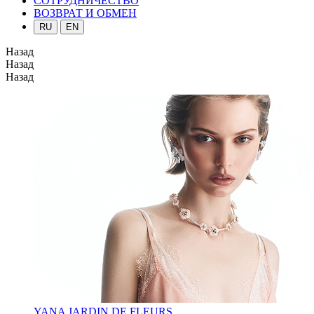
СОТРУДНИЧЕСТВО
ВОЗВРАТ И ОБМЕН
RU
EN
Назад
Назад
Назад
YANA JARDIN DE FLEURS