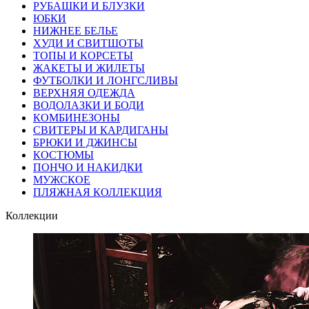
РУБАШКИ И БЛУЗКИ
ЮБКИ
НИЖНЕЕ БЕЛЬЕ
ХУДИ И СВИТШОТЫ
ТОПЫ И КОРСЕТЫ
ЖАКЕТЫ И ЖИЛЕТЫ
ФУТБОЛКИ И ЛОНГСЛИВЫ
ВЕРХНЯЯ ОДЕЖДА
ВОДОЛАЗКИ И БОДИ
КОМБИНЕЗОНЫ
СВИТЕРЫ И КАРДИГАНЫ
БРЮКИ И ДЖИНСЫ
КОСТЮМЫ
ПОНЧО И НАКИДКИ
МУЖСКОЕ
ПЛЯЖНАЯ КОЛЛЕКЦИЯ
Коллекции