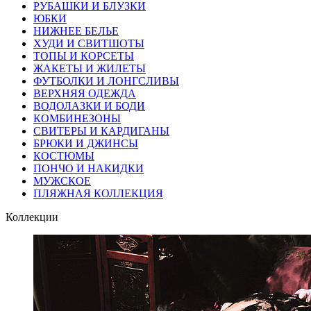
РУБАШКИ И БЛУЗКИ
ЮБКИ
НИЖНЕЕ БЕЛЬЕ
ХУДИ И СВИТШОТЫ
ТОПЫ И КОРСЕТЫ
ЖАКЕТЫ И ЖИЛЕТЫ
ФУТБОЛКИ И ЛОНГСЛИВЫ
ВЕРХНЯЯ ОДЕЖДА
ВОДОЛАЗКИ И БОДИ
КОМБИНЕЗОНЫ
СВИТЕРЫ И КАРДИГАНЫ
БРЮКИ И ДЖИНСЫ
КОСТЮМЫ
ПОНЧО И НАКИДКИ
МУЖСКОЕ
ПЛЯЖНАЯ КОЛЛЕКЦИЯ
Коллекции