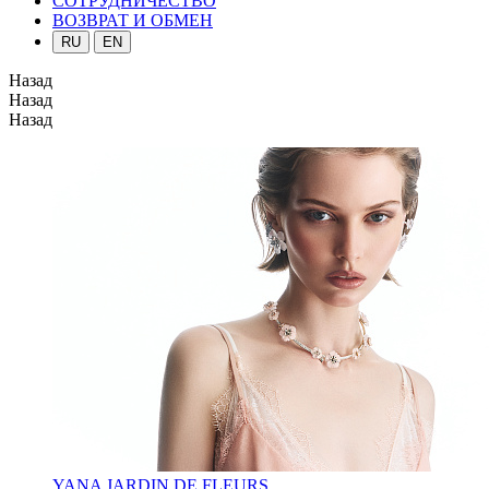
СОТРУДНИЧЕСТВО
ВОЗВРАТ И ОБМЕН
RU
EN
Назад
Назад
Назад
YANA JARDIN DE FLEURS