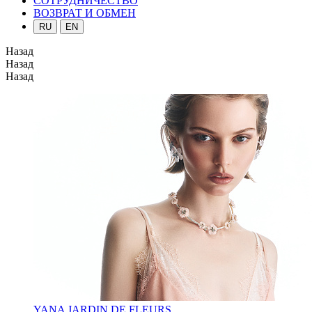
СОТРУДНИЧЕСТВО
ВОЗВРАТ И ОБМЕН
RU
EN
Назад
Назад
Назад
YANA JARDIN DE FLEURS