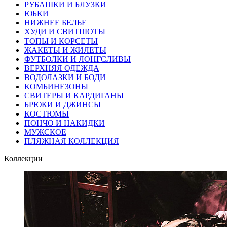
РУБАШКИ И БЛУЗКИ
ЮБКИ
НИЖНЕЕ БЕЛЬЕ
ХУДИ И СВИТШОТЫ
ТОПЫ И КОРСЕТЫ
ЖАКЕТЫ И ЖИЛЕТЫ
ФУТБОЛКИ И ЛОНГСЛИВЫ
ВЕРХНЯЯ ОДЕЖДА
ВОДОЛАЗКИ И БОДИ
КОМБИНЕЗОНЫ
СВИТЕРЫ И КАРДИГАНЫ
БРЮКИ И ДЖИНСЫ
КОСТЮМЫ
ПОНЧО И НАКИДКИ
МУЖСКОЕ
ПЛЯЖНАЯ КОЛЛЕКЦИЯ
Коллекции