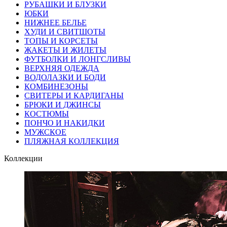
РУБАШКИ И БЛУЗКИ
ЮБКИ
НИЖНЕЕ БЕЛЬЕ
ХУДИ И СВИТШОТЫ
ТОПЫ И КОРСЕТЫ
ЖАКЕТЫ И ЖИЛЕТЫ
ФУТБОЛКИ И ЛОНГСЛИВЫ
ВЕРХНЯЯ ОДЕЖДА
ВОДОЛАЗКИ И БОДИ
КОМБИНЕЗОНЫ
СВИТЕРЫ И КАРДИГАНЫ
БРЮКИ И ДЖИНСЫ
КОСТЮМЫ
ПОНЧО И НАКИДКИ
МУЖСКОЕ
ПЛЯЖНАЯ КОЛЛЕКЦИЯ
Коллекции