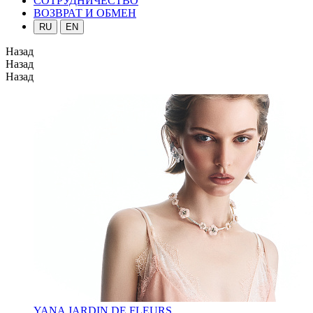
СОТРУДНИЧЕСТВО
ВОЗВРАТ И ОБМЕН
RU
EN
Назад
Назад
Назад
YANA JARDIN DE FLEURS