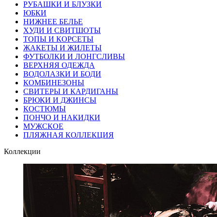
РУБАШКИ И БЛУЗКИ
ЮБКИ
НИЖНЕЕ БЕЛЬЕ
ХУДИ И СВИТШОТЫ
ТОПЫ И КОРСЕТЫ
ЖАКЕТЫ И ЖИЛЕТЫ
ФУТБОЛКИ И ЛОНГСЛИВЫ
ВЕРХНЯЯ ОДЕЖДА
ВОДОЛАЗКИ И БОДИ
КОМБИНЕЗОНЫ
СВИТЕРЫ И КАРДИГАНЫ
БРЮКИ И ДЖИНСЫ
КОСТЮМЫ
ПОНЧО И НАКИДКИ
МУЖСКОЕ
ПЛЯЖНАЯ КОЛЛЕКЦИЯ
Коллекции