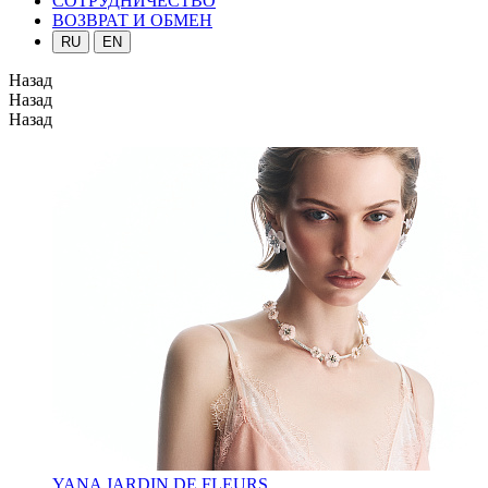
СОТРУДНИЧЕСТВО
ВОЗВРАТ И ОБМЕН
RU
EN
Назад
Назад
Назад
YANA JARDIN DE FLEURS