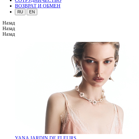
СОТРУДНИЧЕСТВО
ВОЗВРАТ И ОБМЕН
RU
EN
Назад
Назад
Назад
YANA JARDIN DE FLEURS