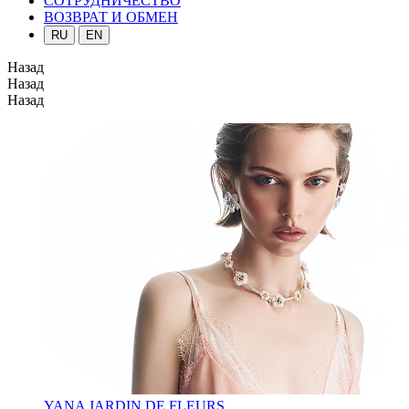
СОТРУДНИЧЕСТВО
ВОЗВРАТ И ОБМЕН
RU
EN
Назад
Назад
Назад
YANA JARDIN DE FLEURS