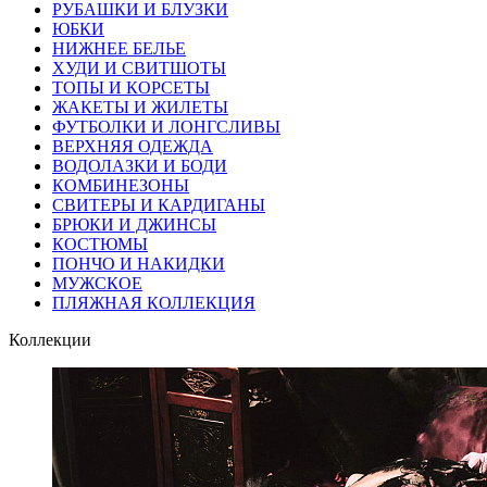
РУБАШКИ И БЛУЗКИ
ЮБКИ
НИЖНЕЕ БЕЛЬЕ
ХУДИ И СВИТШОТЫ
ТОПЫ И КОРСЕТЫ
ЖАКЕТЫ И ЖИЛЕТЫ
ФУТБОЛКИ И ЛОНГСЛИВЫ
ВЕРХНЯЯ ОДЕЖДА
ВОДОЛАЗКИ И БОДИ
КОМБИНЕЗОНЫ
СВИТЕРЫ И КАРДИГАНЫ
БРЮКИ И ДЖИНСЫ
КОСТЮМЫ
ПОНЧО И НАКИДКИ
МУЖСКОЕ
ПЛЯЖНАЯ КОЛЛЕКЦИЯ
Коллекции