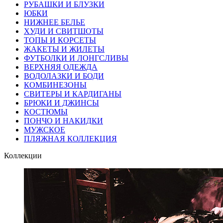
РУБАШКИ И БЛУЗКИ
ЮБКИ
НИЖНЕЕ БЕЛЬЕ
ХУДИ И СВИТШОТЫ
ТОПЫ И КОРСЕТЫ
ЖАКЕТЫ И ЖИЛЕТЫ
ФУТБОЛКИ И ЛОНГСЛИВЫ
ВЕРХНЯЯ ОДЕЖДА
ВОДОЛАЗКИ И БОДИ
КОМБИНЕЗОНЫ
СВИТЕРЫ И КАРДИГАНЫ
БРЮКИ И ДЖИНСЫ
КОСТЮМЫ
ПОНЧО И НАКИДКИ
МУЖСКОЕ
ПЛЯЖНАЯ КОЛЛЕКЦИЯ
Коллекции