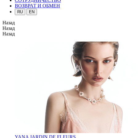
СОТРУДНИЧЕСТВО
ВОЗВРАТ И ОБМЕН
RU
EN
Назад
Назад
Назад
YANA JARDIN DE FLEURS