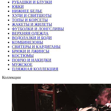
РУБАШКИ И БЛУЗКИ
ЮБКИ
НИЖНЕЕ БЕЛЬЕ
ХУДИ И СВИТШОТЫ
ТОПЫ И КОРСЕТЫ
ЖАКЕТЫ И ЖИЛЕТЫ
ФУТБОЛКИ И ЛОНГСЛИВЫ
ВЕРХНЯЯ ОДЕЖДА
ВОДОЛАЗКИ И БОДИ
КОМБИНЕЗОНЫ
СВИТЕРЫ И КАРДИГАНЫ
БРЮКИ И ДЖИНСЫ
КОСТЮМЫ
ПОНЧО И НАКИДКИ
МУЖСКОЕ
ПЛЯЖНАЯ КОЛЛЕКЦИЯ
Коллекции