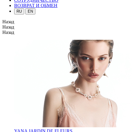
СОТРУДНИЧЕСТВО
ВОЗВРАТ И ОБМЕН
RU
EN
Назад
Назад
Назад
YANA JARDIN DE FLEURS