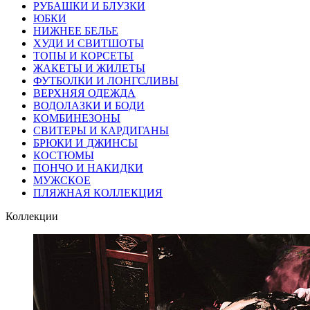
РУБАШКИ И БЛУЗКИ
ЮБКИ
НИЖНЕЕ БЕЛЬЕ
ХУДИ И СВИТШОТЫ
ТОПЫ И КОРСЕТЫ
ЖАКЕТЫ И ЖИЛЕТЫ
ФУТБОЛКИ И ЛОНГСЛИВЫ
ВЕРХНЯЯ ОДЕЖДА
ВОДОЛАЗКИ И БОДИ
КОМБИНЕЗОНЫ
СВИТЕРЫ И КАРДИГАНЫ
БРЮКИ И ДЖИНСЫ
КОСТЮМЫ
ПОНЧО И НАКИДКИ
МУЖСКОЕ
ПЛЯЖНАЯ КОЛЛЕКЦИЯ
Коллекции