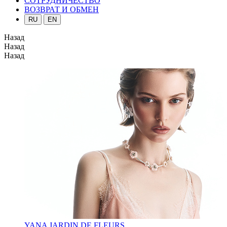
СОТРУДНИЧЕСТВО
ВОЗВРАТ И ОБМЕН
RU
EN
Назад
Назад
Назад
YANA JARDIN DE FLEURS