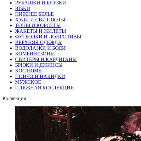
РУБАШКИ И БЛУЗКИ
ЮБКИ
НИЖНЕЕ БЕЛЬЕ
ХУДИ И СВИТШОТЫ
ТОПЫ И КОРСЕТЫ
ЖАКЕТЫ И ЖИЛЕТЫ
ФУТБОЛКИ И ЛОНГСЛИВЫ
ВЕРХНЯЯ ОДЕЖДА
ВОДОЛАЗКИ И БОДИ
КОМБИНЕЗОНЫ
СВИТЕРЫ И КАРДИГАНЫ
БРЮКИ И ДЖИНСЫ
КОСТЮМЫ
ПОНЧО И НАКИДКИ
МУЖСКОЕ
ПЛЯЖНАЯ КОЛЛЕКЦИЯ
Коллекции