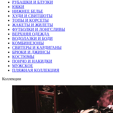
РУБАШКИ И БЛУЗКИ
ЮБКИ
НИЖНЕЕ БЕЛЬЕ
ХУДИ И СВИТШОТЫ
ТОПЫ И КОРСЕТЫ
ЖАКЕТЫ И ЖИЛЕТЫ
ФУТБОЛКИ И ЛОНГСЛИВЫ
ВЕРХНЯЯ ОДЕЖДА
ВОДОЛАЗКИ И БОДИ
КОМБИНЕЗОНЫ
СВИТЕРЫ И КАРДИГАНЫ
БРЮКИ И ДЖИНСЫ
КОСТЮМЫ
ПОНЧО И НАКИДКИ
МУЖСКОЕ
ПЛЯЖНАЯ КОЛЛЕКЦИЯ
Коллекции