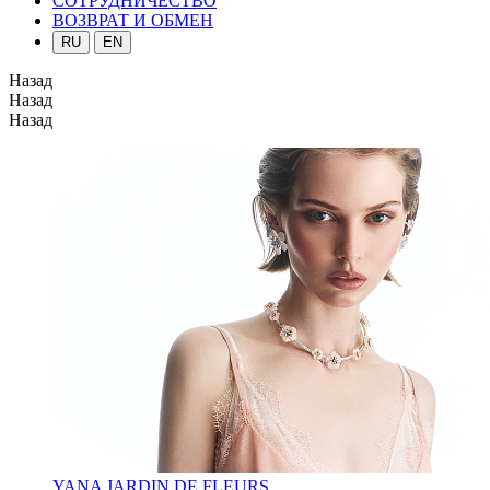
СОТРУДНИЧЕСТВО
ВОЗВРАТ И ОБМЕН
RU
EN
Назад
Назад
Назад
YANA JARDIN DE FLEURS