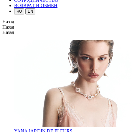
СОТРУДНИЧЕСТВО
ВОЗВРАТ И ОБМЕН
RU
EN
Назад
Назад
Назад
YANA JARDIN DE FLEURS