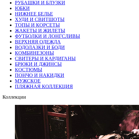
РУБАШКИ И БЛУЗКИ
ЮБКИ
НИЖНЕЕ БЕЛЬЕ
ХУДИ И СВИТШОТЫ
ТОПЫ И КОРСЕТЫ
ЖАКЕТЫ И ЖИЛЕТЫ
ФУТБОЛКИ И ЛОНГСЛИВЫ
ВЕРХНЯЯ ОДЕЖДА
ВОДОЛАЗКИ И БОДИ
КОМБИНЕЗОНЫ
СВИТЕРЫ И КАРДИГАНЫ
БРЮКИ И ДЖИНСЫ
КОСТЮМЫ
ПОНЧО И НАКИДКИ
МУЖСКОЕ
ПЛЯЖНАЯ КОЛЛЕКЦИЯ
Коллекции