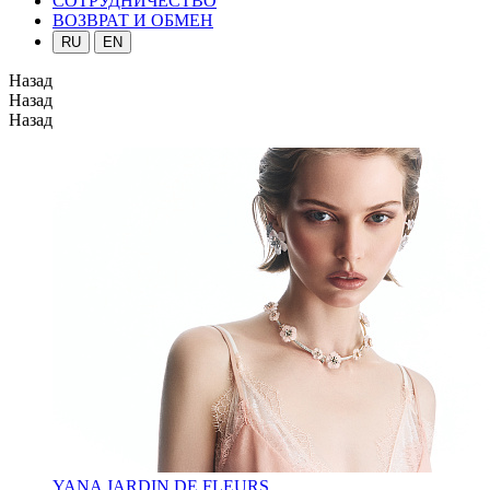
СОТРУДНИЧЕСТВО
ВОЗВРАТ И ОБМЕН
RU
EN
Назад
Назад
Назад
YANA JARDIN DE FLEURS