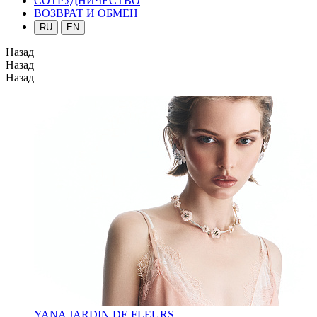
СОТРУДНИЧЕСТВО
ВОЗВРАТ И ОБМЕН
RU
EN
Назад
Назад
Назад
YANA JARDIN DE FLEURS