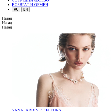
СОТРУДНИЧЕСТВО
ВОЗВРАТ И ОБМЕН
RU
EN
Назад
Назад
Назад
YANA JARDIN DE FLEURS