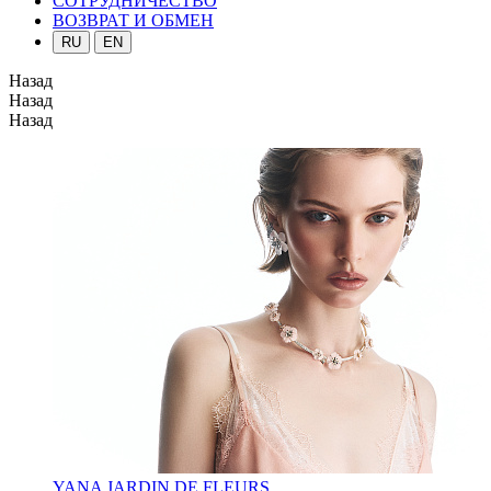
СОТРУДНИЧЕСТВО
ВОЗВРАТ И ОБМЕН
RU
EN
Назад
Назад
Назад
YANA JARDIN DE FLEURS