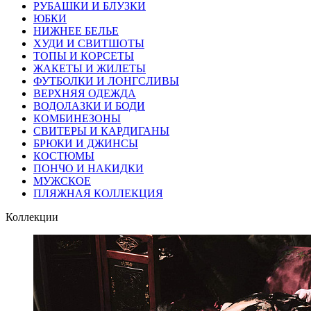
РУБАШКИ И БЛУЗКИ
ЮБКИ
НИЖНЕЕ БЕЛЬЕ
ХУДИ И СВИТШОТЫ
ТОПЫ И КОРСЕТЫ
ЖАКЕТЫ И ЖИЛЕТЫ
ФУТБОЛКИ И ЛОНГСЛИВЫ
ВЕРХНЯЯ ОДЕЖДА
ВОДОЛАЗКИ И БОДИ
КОМБИНЕЗОНЫ
СВИТЕРЫ И КАРДИГАНЫ
БРЮКИ И ДЖИНСЫ
КОСТЮМЫ
ПОНЧО И НАКИДКИ
МУЖСКОЕ
ПЛЯЖНАЯ КОЛЛЕКЦИЯ
Коллекции