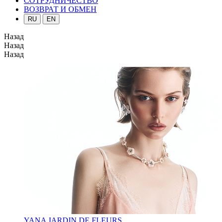
СОТРУДНИЧЕСТВО
ВОЗВРАТ И ОБМЕН
RU
EN
Назад
Назад
Назад
YANA JARDIN DE FLEURS