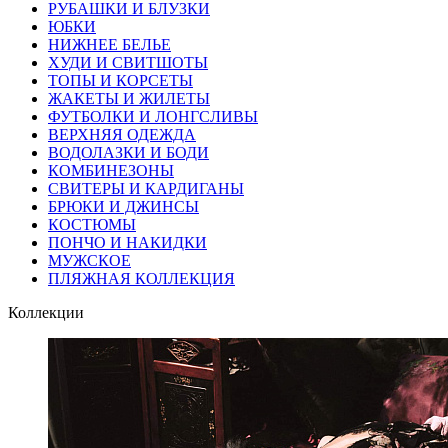
РУБАШКИ И БЛУЗКИ
ЮБКИ
НИЖНЕЕ БЕЛЬЕ
ХУДИ И СВИТШОТЫ
ТОПЫ И КОРСЕТЫ
ЖАКЕТЫ И ЖИЛЕТЫ
ФУТБОЛКИ И ЛОНГСЛИВЫ
ВЕРХНЯЯ ОДЕЖДА
ВОДОЛАЗКИ И БОДИ
КОМБИНЕЗОНЫ
СВИТЕРЫ И КАРДИГАНЫ
БРЮКИ И ДЖИНСЫ
КОСТЮМЫ
ПОНЧО И НАКИДКИ
МУЖСКОЕ
ПЛЯЖНАЯ КОЛЛЕКЦИЯ
Коллекции