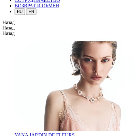
СОТРУДНИЧЕСТВО
ВОЗВРАТ И ОБМЕН
RU
EN
Назад
Назад
Назад
YANA JARDIN DE FLEURS