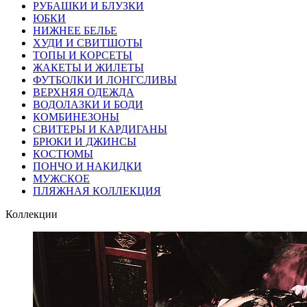
РУБАШКИ И БЛУЗКИ
ЮБКИ
НИЖНЕЕ БЕЛЬЕ
ХУДИ И СВИТШОТЫ
ТОПЫ И КОРСЕТЫ
ЖАКЕТЫ И ЖИЛЕТЫ
ФУТБОЛКИ И ЛОНГСЛИВЫ
ВЕРХНЯЯ ОДЕЖДА
ВОДОЛАЗКИ И БОДИ
КОМБИНЕЗОНЫ
СВИТЕРЫ И КАРДИГАНЫ
БРЮКИ И ДЖИНСЫ
КОСТЮМЫ
ПОНЧО И НАКИДКИ
МУЖСКОЕ
ПЛЯЖНАЯ КОЛЛЕКЦИЯ
Коллекции