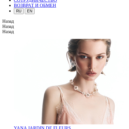
СОТРУДНИЧЕСТВО
ВОЗВРАТ И ОБМЕН
RU
EN
Назад
Назад
Назад
YANA JARDIN DE FLEURS