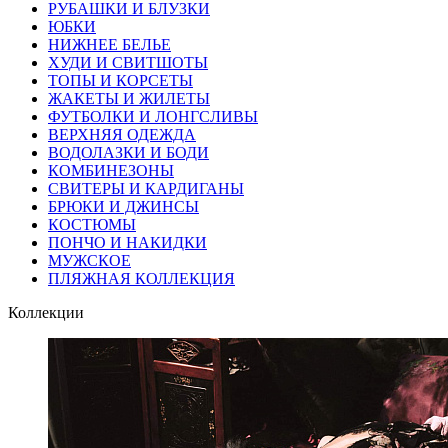
РУБАШКИ И БЛУЗКИ
ЮБКИ
НИЖНЕЕ БЕЛЬЕ
ХУДИ И СВИТШОТЫ
ТОПЫ И КОРСЕТЫ
ЖАКЕТЫ И ЖИЛЕТЫ
ФУТБОЛКИ И ЛОНГСЛИВЫ
ВЕРХНЯЯ ОДЕЖДА
ВОДОЛАЗКИ И БОДИ
КОМБИНЕЗОНЫ
СВИТЕРЫ И КАРДИГАНЫ
БРЮКИ И ДЖИНСЫ
КОСТЮМЫ
ПОНЧО И НАКИДКИ
МУЖСКОЕ
ПЛЯЖНАЯ КОЛЛЕКЦИЯ
Коллекции